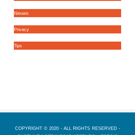
Meten is weten
Nieuws
Nuttige links en downloads
Privacy
Procedure klachten
Tips
Wist u dat?
COPYRIGHT © 2020 - ALL RIGHTS RESERVED -