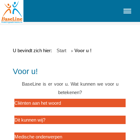
U bevindt zich hier:
Start
Voor u !
Voor u!
BaseLine is er voor u. Wat kunnen we voor u
betekenen?
Cliënten aan het woord
Diëtist in de media
Dit kunnen wij?
Leeftijden
Medische onderwerpen