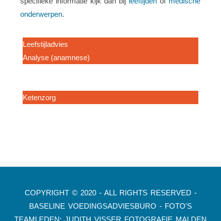
specifieke informatie kijk dan bij
leeftijden
of
medische
onderwerpen
.
Dieetadvies
Leefstijladvies
Analyse (anamnese)
Voedingsberekening
Bia-meting
Ketenzorg
COPYRIGHT © 2020 - ALL RIGHTS RESERVED -
BASELINE VOEDINGSADVIESBURO - FOTO'S
TEAMLEDEN: JUDITH VISSER FOTOGRAFIE MALDEN