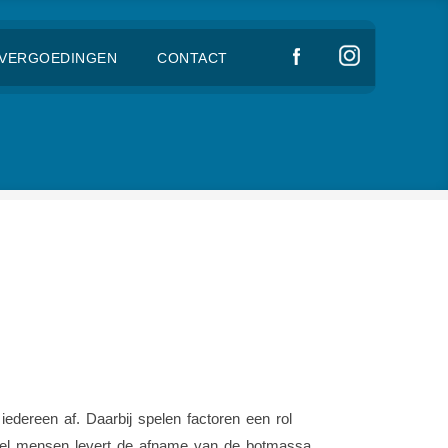
VERGOEDINGEN
CONTACT
edereen af. Daarbij spelen factoren een rol
 veel mensen levert de afname van de botmassa