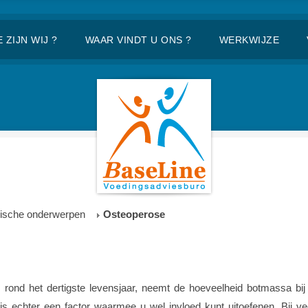
 ZIJN WIJ ?
WAAR VINDT U ONS ?
WERKWIJZE
ische onderwerpen
Osteoperose
rond het dertigste levensjaar, neemt de hoeveelheid botmassa bij i
g is echter een factor waarmee u wel invloed kunt uitoefenen. Bij