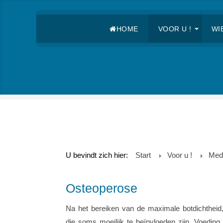
HOME
VOOR U !
WIE
U bevindt zich hier:
Start
Voor u !
Med
Osteoperose
Na het bereiken van de maximale botdichtheid, 
die soms moeilijk te beïnvloeden zijn. Voedin