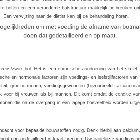
 botten en een veranderde botstructuur makkelijk botbreuken ontst
Een verwijzing naar de diëtist kan bij de behandeling horen.
ogelijkheden om met voeding de afname van botmass
doen dat gedetailleerd en op maat.
eus/zwak bot. Het is een chronische aandoening van het skelet, w
che en hormonale factoren zijn voedings- en leefstijlfactoren van
viteit, groeihormonen, voedingsgewoonten (bijvoorbeeld calciuminna
k voor bij vrouwen als bij mannen. Dit komt omdat de conditie va
ormonen die na de overgang in een lagege hoeveelheid worden uitge
dacht voor bepaalde bouwstoffen nodig. Denk hierbij aan calciu
egpatroon gedetailleerd in kaart brengen. Uw dagelijkse voedings